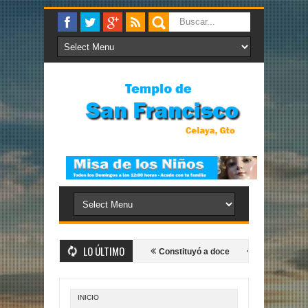
LO ÚLTIMO
bre
Fueron a buscarlo
Constituyó a doce
Tú eres el Hijo de Di
INICIO