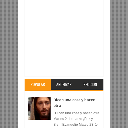
Articulo Revisado:
¿Qué es lo que desean?
Calificacion:
5
Revisado por:
Fr. Arturo Ríos Lara
POPULAR
ARCHIVAR
SECCION
Dicen una cosa y hacen
otra
Dicen una cosa y hacen otra
Martes 2 de marzo ¡Paz y
Bien! Evangelio Mateo 23, 1-