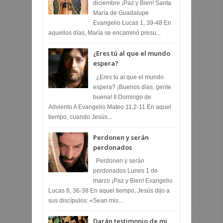
diciembre ¡Paz y Bien! Santa
María de Guadalupe
Evangelio Lucas 1, 39-48 En
aquellos días, María se encaminó presu...
¿Eres tú al que el mundo
espera?
¿Eres tú al que el mundo
espera? ¡Buenos días, gente
buena! II Domingo de
Adviento A Evangelio Mateo 11,2-11 En aquel
tiempo, cuando Jesús...
Perdonen y serán
perdonados
Perdonen y serán
perdonados Lunes 1 de
marzo ¡Paz y Bien! Evangelio
Lucas 6, 36-38 En aquel tiempo, Jesús dijo a
sus discípulos: «Sean mis...
Darán testimonio de mi