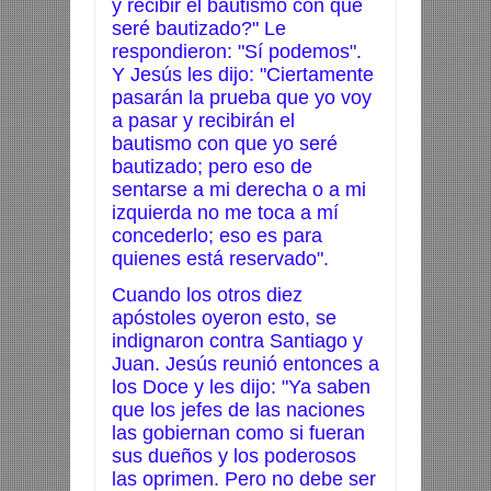
y recibir el bautismo con que
seré bautizado?" Le
respondieron: "Sí podemos".
Y Jesús les dijo: "Ciertamente
pasarán la prueba que yo voy
a pasar y recibirán el
bautismo con que yo seré
bautizado; pero eso de
sentarse a mi derecha o a mi
izquierda no me toca a mí
concederlo; eso es para
quienes está reservado".
Cuando los otros diez
apóstoles oyeron esto, se
indignaron contra Santiago y
Juan. Jesús reunió entonces a
los Doce y les dijo: "Ya saben
que los jefes de las naciones
las gobiernan como si fueran
sus dueños y los poderosos
las oprimen. Pero no debe ser