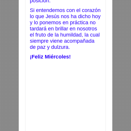
posición.
Si entendemos con el corazón
lo que Jesús nos ha dicho hoy
y lo ponemos en práctica no
tardará en brillar en nosotros
el fruto de la humildad, la cual
siempre viene acompañada
de paz y dulzura.
¡Feliz Miércoles!