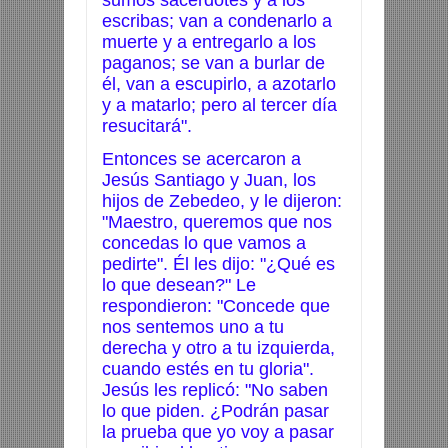
sumos sacerdotes y a los
escribas; van a condenarlo a
muerte y a entregarlo a los
paganos; se van a burlar de
él, van a escupirlo, a azotarlo
y a matarlo; pero al tercer día
resucitará".
Entonces se acercaron a
Jesús Santiago y Juan, los
hijos de Zebedeo, y le dijeron:
"Maestro, queremos que nos
concedas lo que vamos a
pedirte". Él les dijo: "¿Qué es
lo que desean?" Le
respondieron: "Concede que
nos sentemos uno a tu
derecha y otro a tu izquierda,
cuando estés en tu gloria".
Jesús les replicó: "No saben
lo que piden. ¿Podrán pasar
la prueba que yo voy a pasar