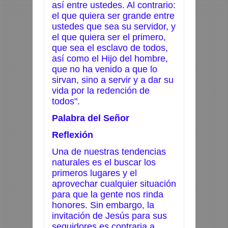
así entre ustedes. Al contrario:
el que quiera ser grande entre
ustedes que sea su servidor, y
el que quiera ser el primero,
que sea el esclavo de todos,
así como el Hijo del hombre,
que no ha venido a que lo
sirvan, sino a servir y a dar su
vida por la redención de
todos".
Palabra del Señor
Reflexión
Una de nuestras tendencias
naturales es el buscar los
primeros lugares y el
aprovechar cualquier situación
para que la gente nos rinda
honores. Sin embargo, la
invitación de Jesús para sus
seguidores es contraria a