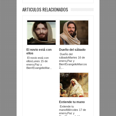
ARTICULOS RELACIONADOS
El novio está con
Dueño del sábado
ellos
Dueño del
sábadoMartes 16 de
El novio está con
enero¡Paz y
ellosLunes 15 de
Bien!EvangelioMarcos
enero¡Paz y
2,...
Bien!EvangelioMar...
Extiende tu mano
Extiende tu
manoMiércoles 17 de
enero¡Paz y