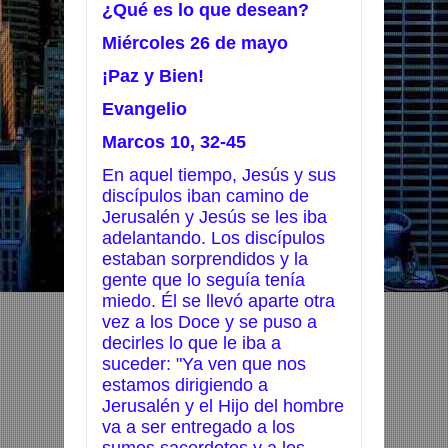
¿Qué es lo que desean?
Miércoles 26 de mayo
¡Paz y Bien!
Evangelio
Marcos 10, 32-45
En aquel tiempo, Jesús y sus
discípulos iban camino de
Jerusalén y Jesús se les iba
adelantando. Los discípulos
estaban sorprendidos y la
gente que lo seguía tenía
miedo. Él se llevó aparte otra
vez a los Doce y se puso a
decirles lo que le iba a
suceder: "Ya ven que nos
estamos dirigiendo a
Jerusalén y el Hijo del hombre
va a ser entregado a los