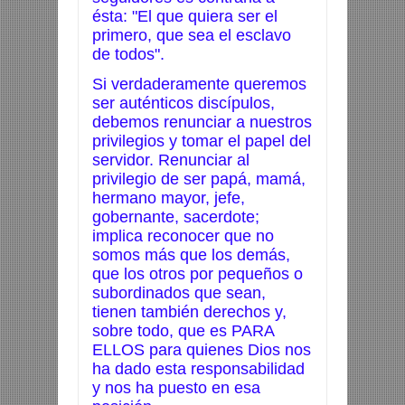
ésta: "El que quiera ser el
primero, que sea el esclavo
de todos".
Si verdaderamente queremos
ser auténticos discípulos,
debemos renunciar a nuestros
privilegios y tomar el papel del
servidor. Renunciar al
privilegio de ser papá, mamá,
hermano mayor, jefe,
gobernante, sacerdote;
implica reconocer que no
somos más que los demás,
que los otros por pequeños o
subordinados que sean,
tienen también derechos y,
sobre todo, que es PARA
ELLOS para quienes Dios nos
ha dado esta responsabilidad
y nos ha puesto en esa