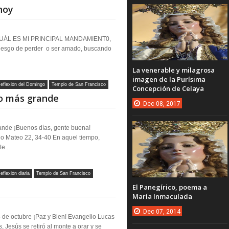
hoy
CUÁL ES MI PRINCIPAL MANDAMIENT0,
esgo de perder o ser amado, buscando
La venerable y milagrosa
imagen de la Purísima
eflexión del Domingo
Templo de San Francisco
Concepción de Celaya
o más grande
Dec
08,
2017
nde ¡Buenos días, gente buena!
 Mateo 22, 34-40 En aquel tiempo,
e...
eflexión diaria
Templo de San Francisco
El Panegírico, poema a
María Inmaculada
Dec
07,
2014
de octubre ¡Paz y Bien! Evangelio Lucas
, Jesús se retiró al monte a orar y se