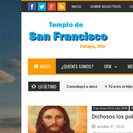
INICIO
SOBRE NOSOTROS
C
INICIO
¿QUIÉNES SOMOS?
OFM
ME
LO ÚLTIMO
Fueron a buscarlo
Constituyó a doce
Tú eres el Hijo de Dios
Fray Arturo Ríos Lara OFM
R
Dichosos los po
octubre 31, 2023