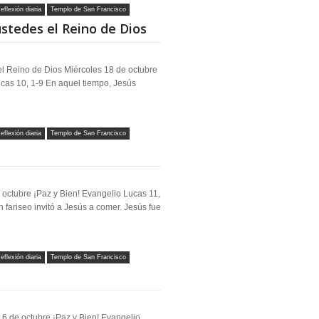
eflexión diaria
Templo de San Francisco
ustedes el Reino de Dios
l Reino de Dios Miércoles 18 de octubre
ucas 10, 1-9 En aquel tiempo, Jesús
eflexión diaria
Templo de San Francisco
octubre ¡Paz y Bien! Evangelio Lucas 11,
 fariseo invitó a Jesús a comer. Jesús fue
eflexión diaria
Templo de San Francisco
6 de octubre ¡Paz y Bien! Evangelio