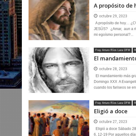
A propósito de 
octubre 29, 2023
A propósito de hoy… ¿
JESÚS? ¿Amar, aun a ri
mi egoísmo personal?...
Fray Arturo Ríos Lara OFM
R
El mandamient
octubre 28, 2023
El mandamiento más gra
Domingo XXX A Evangelio
cuando los fariseos se ent
Fray Arturo Ríos Lara OFM
R
Eligió a doce
octubre 27, 2023
Eligió a doce Sábado 28 
6, 12-19 Por aquellos días