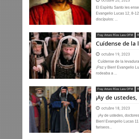
octubre 20, 2023
El Espíritu Santo les en
Evangelio Lucas 12, 8-12
discípulos: ...
Fray Arturo Ríos Lara OFM
R
Cuídense de la 
octubre 19, 2023
Cuídense de la levadura 
¡Paz y Bien! Evangelio Lu
rodeaba a ...
Fray Arturo Ríos Lara OFM
R
¡Ay de ustedes, 
octubre 18, 2023
¡Ay de ustedes, doctores 
Bien! Evangelio Lucas 11,
fariseos...