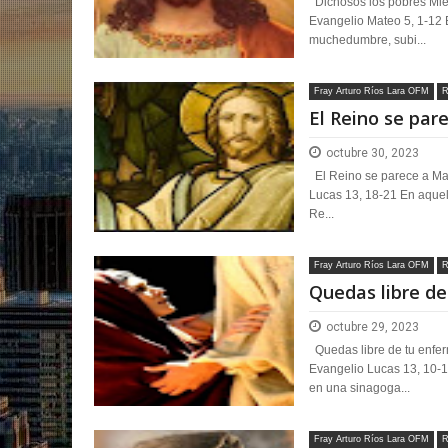
Dichosos los pobres Miér
Evangelio Mateo 5, 1-12 
muchedumbre, subi...
Fray Arturo Ríos Lara OFM
R
El Reino se par
octubre 30, 2023
El Reino se parece a Mar
Lucas 13, 18-21 En aquel 
Re...
Fray Arturo Ríos Lara OFM
R
Quedas libre d
octubre 29, 2023
Quedas libre de tu enfer
Evangelio Lucas 13, 10-
en una sinagoga...
Fray Arturo Ríos Lara OFM
R