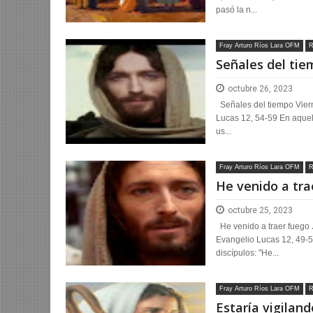
pasó la n...
Fray Arturo Ríos Lara OFM
R
Señales del ti
octubre 26, 2023
Señales del tiempo Viern
Lucas 12, 54-59 En aquel 
us...
Fray Arturo Ríos Lara OFM
R
He venido a tra
octubre 25, 2023
He venido a traer fuego 
Evangelio Lucas 12, 49-5
discípulos: "He...
Fray Arturo Ríos Lara OFM
R
Estaría vigiland