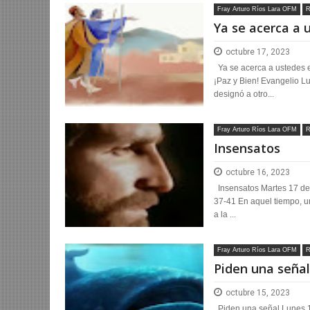
Fray Arturo Ríos Lara OFM
R
Ya se acerca a 
octubre 17, 2023
Ya se acerca a ustedes e
¡Paz y Bien! Evangelio L
designó a otro...
Fray Arturo Ríos Lara OFM
R
Insensatos
octubre 16, 2023
Insensatos Martes 17 de 
37-41 En aquel tiempo, un
a la ...
Fray Arturo Ríos Lara OFM
R
Piden una señal
octubre 15, 2023
Piden una señal Lunes 1