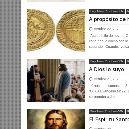
Fray Arturo Ríos Lara OFM
R
A propósito de
octubre 22, 2023
A propósito de hoy… 
confundo lo divino con l
segundo Cuando, volcad
Fray Arturo Ríos Lara OFM
R
A Dios lo suyo
octubre 21, 2023
Y nosotros somos del Se
XXIX A Evangelio Mt 22, 
sorprender a Jes...
Fray Arturo Ríos Lara OFM
R
El Espíritu San