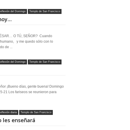
eflexión del Domingo
Templo de San Francisco
 hoy…
¿CÉSAR… O TÚ, SEÑOR? Cuando
o humano, y me quedo sólo con lo
o de ...
eflexión del Domingo
Templo de San Francisco
ñor ¡Bueno días, gente buena! Domingo
15-21 Los fariseos se reunieron para
eflexión diaria
Templo de San Francisco
to les enseñará