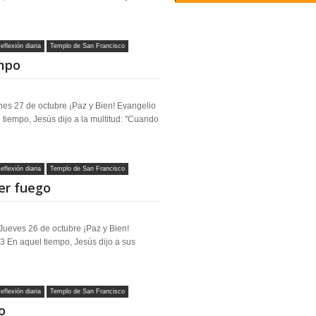
eflexión diaria
Templo de San Francisco
empo
es 27 de octubre ¡Paz y Bien! Evangelio
tiempo, Jesús dijo a la multitud: "Cuando
eflexión diaria
Templo de San Francisco
er fuego
Jueves 26 de octubre ¡Paz y Bien!
3 En aquel tiempo, Jesús dijo a sus
eflexión diaria
Templo de San Francisco
o