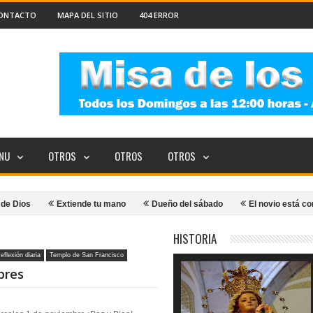
ONTACTO
MAPA DEL SITIO
404 ERROR
NU
OTROS
OTROS
OTROS
Extiende tu mano
Dueño del sábado
El novio está con ellos
HISTORIA
eflexión diaria
Templo de San Francisco
bres