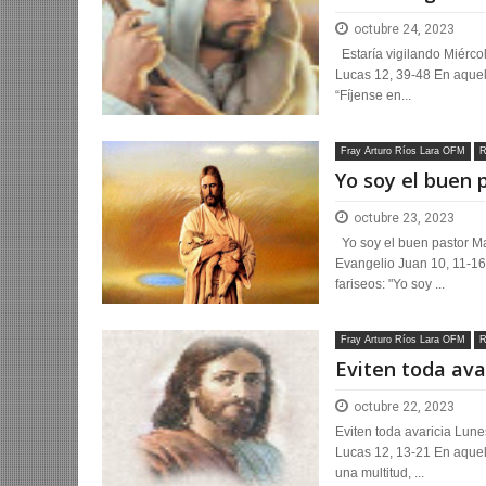
octubre 24, 2023
Estaría vigilando Miérco
Lucas 12, 39-48 En aquel 
“Fíjense en...
Fray Arturo Ríos Lara OFM
R
Yo soy el buen 
octubre 23, 2023
Yo soy el buen pastor Ma
Evangelio Juan 10, 11-16 
fariseos: "Yo soy ...
Fray Arturo Ríos Lara OFM
R
Eviten toda ava
octubre 22, 2023
Eviten toda avaricia Lune
Lucas 12, 13-21 En aquel
una multitud, ...