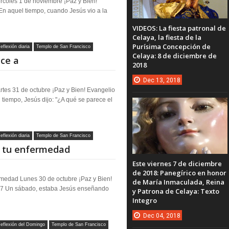
coles 1 de noviembre ¡Paz y Bien!
En aquel tiempo, cuando Jesús vio a la
VIDEOS: La fiesta patronal de
Celaya, la fiesta de la
Purísima Concepción de
eflexión diaria
Templo de San Francisco
Celaya: 8 de diciembre de
ece a
2018
Dec
13,
2018
tes 31 de octubre ¡Paz y Bien! Evangelio
tiempo, Jesús dijo: "¿A qué se parece el
eflexión diaria
Templo de San Francisco
e tu enfermedad
Este viernes 7 de diciembre
de 2018: Panegírico en honor
medad Lunes 30 de octubre ¡Paz y Bien!
de María Inmaculada, Reina
17 Un sábado, estaba Jesús enseñando
y Patrona de Celaya: Texto
Integro
Dec
04,
2018
eflexión del Domingo
Templo de San Francisco