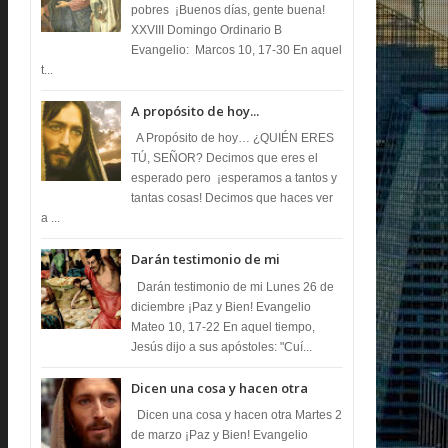
pobres ¡Buenos días, gente buena!
XXVIII Domingo Ordinario B
Evangelio: Marcos 10, 17-30 En aquel
t...
A propósito de hoy...
A Propósito de hoy… ¿QUIÉN ERES
TÚ, SEÑOR? Decimos que eres el
esperado pero ¡esperamos a tantos y
tantas cosas! Decimos que haces ver
a ...
Darán testimonio de mi
Darán testimonio de mi Lunes 26 de
diciembre ¡Paz y Bien! Evangelio
Mateo 10, 17-22 En aquel tiempo,
Jesús dijo a sus apóstoles: "Cuí...
Dicen una cosa y hacen otra
Dicen una cosa y hacen otra Martes 2
de marzo ¡Paz y Bien! Evangelio