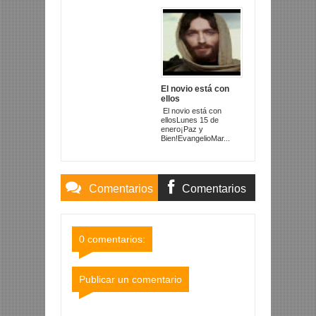
El novio está con
ellos
El novio está con
ellosLunes 15 de
enero¡Paz y
Bien!EvangelioMar...
Comentarios
Comentarios
Blogger
Facebook
0 comentarios:
Publicar un comentario