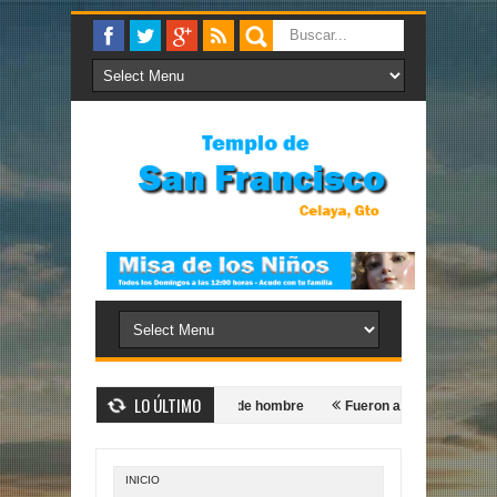
LO ÚLTIMO
..
Yo los haré pescadores de hombre
Fueron a buscarlo
Cons
INICIO