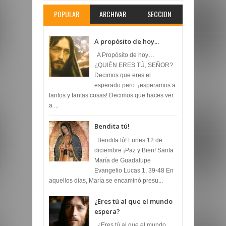
POPULAR
ARCHIVAR
SECCION
A propósito de hoy...
A Propósito de hoy…
¿QUIÉN ERES TÚ, SEÑOR?
Decimos que eres el
esperado pero ¡esperamos a
tantos y tantas cosas! Decimos que haces ver
a ...
Bendita tú!
Bendita tú! Lunes 12 de
diciembre ¡Paz y Bien! Santa
María de Guadalupe
Evangelio Lucas 1, 39-48 En
aquellos días, María se encaminó presu...
¿Eres tú al que el mundo
espera?
¿Eres tú al que el mundo