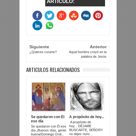
ARTICULO:
Siguiente
Anterior
¿Quieres curarte?
Aquel hombre creyó en la
palabra de Jesús
ARTICULOS RELACIONADOS
Se quedaron con Él
A propósito de hoy...
ese día
A propósito de
hoy... DÉJAME
Se quedaron con Él ese
BUSCARTE, SEÑORY
día ¡Buenos días, gente
no dejes nunc...
buena!Domingo Ordi...