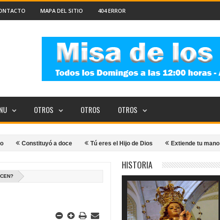
ONTACTO
MAPA DEL SITIO
404 ERROR
NU
OTROS
OTROS
OTROS
Constituyó a doce
Tú eres el Hijo de Dios
Extiende tu mano
Du
HISTORIA
ECEN?