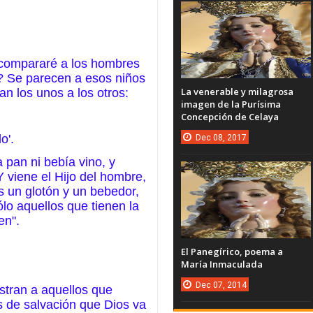
 compararé a los hombres
? Se parecen a esos niños
La venerable y milagrosa
an los unos a los otros:
imagen de la Purísima
Concepción de Celaya
o'.
Dec
08,
2017
 pan ni bebía vino, y
 viene el Hijo del hombre,
s un glotón y un bebedor,
lo aquellos que tienen la
en".
El Panegírico, poema a
María Inmaculada
Dec
07,
2014
ustran a aquellos que
s de salvación que Dios va