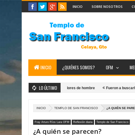
INICIO
SOBRE NOSOTROS
C
INICIO
¿QUIÉNES SOMOS?
OFM
ME
LO ÚLTIMO
hoy...
Yo los haré pescadores de hombre
Fueron a buscarlo
INICIO
TEMPLO DE SAN FRANCISCO
¿A QUIÉN SE PAR
Fray Arturo Ríos Lara OFM
Reflexión diaria
Templo de San Francisco
¿A quién se parecen?