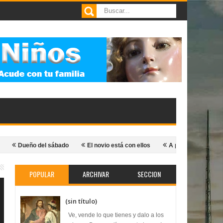
eño del sábado
El novio está con ellos
A propósito de hoy...
S
POPULAR
ARCHIVAR
SECCION
(sin título)
Ve, vende lo que tienes y dalo a los