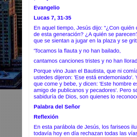
Evangelio
Lucas 7, 31-35
En aquel tiempo, Jesús dijo: "¿Con quién
de esta generación? ¿A quién se parecen
que se sientan a jugar en la plaza y se grit
'Tocamos la flauta y no han bailado,
cantamos canciones tristes y no han llorad
Porque vino Juan el Bautista, que ni comía
ustedes dijeron: 'Ese está endemoniado'. Y
que come y bebe, y dicen: 'Este hombre e
amigo de publicanos y pecadores'. Pero só
sabiduría de Dios, son quienes lo reconoc
Palabra del Señor
Reflexión
En esta parábola de Jesús, los fariseos il
todavía hoy en día rechazan todas las vía