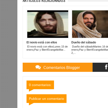
ARTICULOS RELACIONADOS
El novio está con ellos
Dueño del sábado
El novio está con ellosLunes 15 de
Dueño del sábadoMartes 16 d
enero¡Paz y Bien!EvangelioMar...
enero¡Paz y Bien!EvangelioMa
2,...
Comentarios Blogger
0 comentarios:
Publicar un comentario