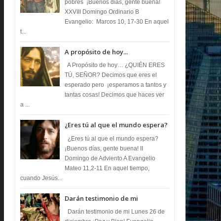
pobres ¡Buenos días, gente buena!
XXVIII Domingo Ordinario B
Evangelio: Marcos 10, 17-30 En aquel
t...
A propósito de hoy...
A Propósito de hoy… ¿QUIÉN ERES
TÚ, SEÑOR? Decimos que eres el
esperado pero ¡esperamos a tantos y
tantas cosas! Decimos que haces ver
a ...
¿Eres tú al que el mundo espera?
¿Eres tú al que el mundo espera?
¡Buenos días, gente buena! II
Domingo de Adviento A Evangelio
Mateo 11,2-11 En aquel tiempo,
cuando Jesús...
Darán testimonio de mi
Darán testimonio de mi Lunes 26 de