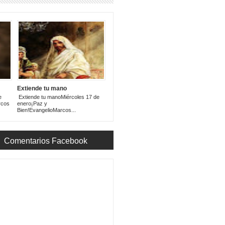
Extiende tu mano
e
Extiende tu manoMiércoles 17 de
rcos
enero¡Paz y
Bien!EvangelioMarcos...
Comentarios Facebook