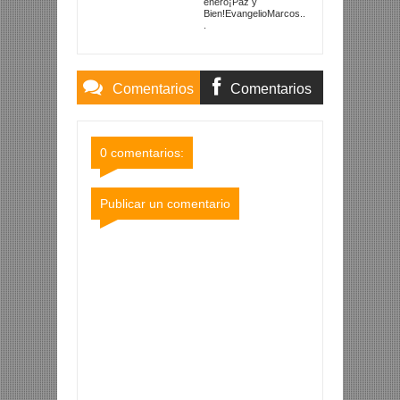
enero¡Paz y
Bien!EvangelioMarcos..
.
Comentarios
Comentarios
Blogger
Facebook
0 comentarios:
Publicar un comentario