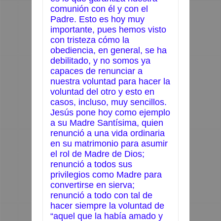
comunión con él y con el
Padre. Esto es hoy muy
importante, pues hemos visto
con tristeza cómo la
obediencia, en general, se ha
debilitado, y no somos ya
capaces de renunciar a
nuestra voluntad para hacer la
voluntad del otro y esto en
casos, incluso, muy sencillos.
Jesús pone hoy como ejemplo
a su Madre Santísima, quien
renunció a una vida ordinaria
en su matrimonio para asumir
el rol de Madre de Dios;
renunció a todos sus
privilegios como Madre para
convertirse en sierva;
renunció a todo con tal de
hacer siempre la voluntad de
“aquel que la había amado y