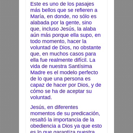
Este es uno de los pasajes
más bellos que se refieren a
María, en donde, no sólo es
alabada por la gente, sino
que, incluso Jesús, la alaba
aún más porque ella supo, en
todo momento, hacer la
voluntad de Dios, no obstante
que, en muchos casos para
ella fue realmente difícil. La
vida de nuestra Santísima
Madre es el modelo perfecto
de lo que una persona es
capaz de hacer por Dios, y de
cómo se ha de aceptar su
voluntad.
Jesús, en diferentes
momentos de su predicación,
resaltó la importancia de la
obediencia a Dios ya que esto
es lo que garantiza nuestra