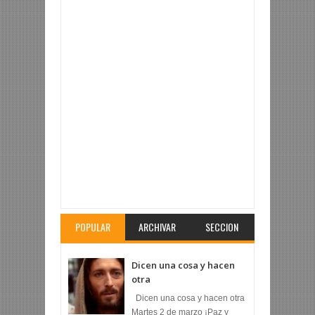
Articulo Revisado:
¡Dichosa la mujer que te llevó
en su seno !
Calificacion:
5
Revisado por:
Fr.
Arturo Ríos Lara
POPULAR
ARCHIVAR
SECCION
Dicen una cosa y hacen
otra
Dicen una cosa y hacen otra
Martes 2 de marzo ¡Paz y