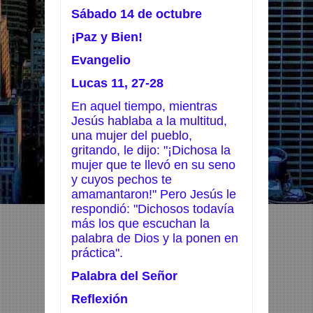
Sábado 14 de octubre
¡Paz y Bien!
Evangelio
Lucas 11, 27-28
En aquel tiempo, mientras
Jesús hablaba a la multitud,
una mujer del pueblo,
gritando, le dijo: "¡Dichosa la
mujer que te llevó en su seno
y cuyos pechos te
amamantaron!" Pero Jesús le
respondió: "Dichosos todavía
más los que escuchan la
palabra de Dios y la ponen en
práctica".
Palabra del Señor
Reflexión