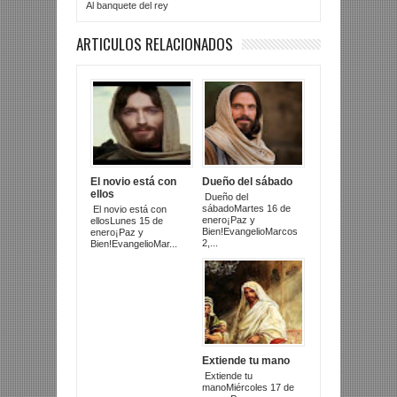
Al banquete del rey
ARTICULOS RELACIONADOS
El novio está con
Dueño del sábado
ellos
Dueño del
sábadoMartes 16 de
El novio está con
enero¡Paz y
ellosLunes 15 de
Bien!EvangelioMarcos
enero¡Paz y
2,...
Bien!EvangelioMar...
Extiende tu mano
Extiende tu
manoMiércoles 17 de