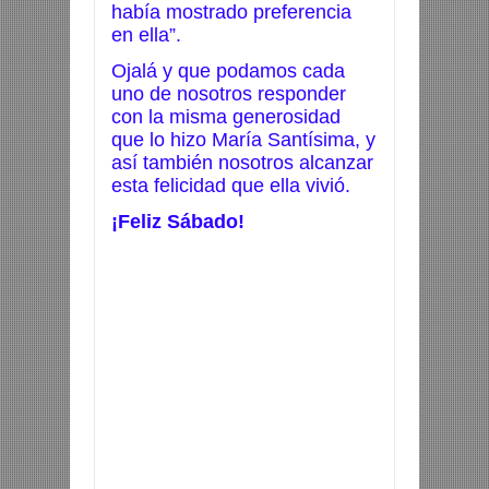
había mostrado preferencia
en ella”.
Ojalá y que podamos cada
uno de nosotros responder
con la misma generosidad
que lo hizo María Santísima, y
así también nosotros alcanzar
esta felicidad que ella vivió.
¡Feliz Sábado!