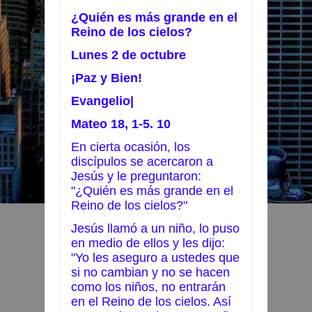
¿Quién es más grande en el
Reino de los cielos?
Lunes 2 de octubre
¡Paz y Bien!
Evangelio|
Mateo 18, 1-5. 10
En cierta ocasión, los
discípulos se acercaron a
Jesús y le preguntaron:
"¿Quién es más grande en el
Reino de los cielos?"
Jesús llamó a un niño, lo puso
en medio de ellos y les dijo:
"Yo les aseguro a ustedes que
si no cambian y no se hacen
como los niños, no entrarán
en el Reino de los cielos. Así