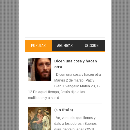
Articulo Revisado:
¿Quién es más grande en el
Reino de los cielos?
Calificacion:
5
Revisado por:
Fr. Arturo Ríos Lara
POPULAR
ARCHIVAR
SECCION
Dicen una cosa y hacen
otra
Dicen una cosa y hacen otra
Martes 2 de marzo ¡Paz y
Bien! Evangelio Mateo 23, 1-
12 En aquel tiempo, Jesús dijo a las
multitudes y a sus d...
(sin título)
Ve, vende lo que tienes y
dalo a los pobres ¡Buenos
días, gente buena! XXVIII