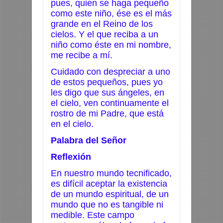
pues, quien se haga pequeño
como este niño, ése es el más
grande en el Reino de los
cielos. Y el que reciba a un
niño como éste en mi nombre,
me recibe a mí.
Cuidado con despreciar a uno
de estos pequeños, pues yo
les digo que sus ángeles, en
el cielo, ven continuamente el
rostro de mi Padre, que está
en el cielo.
Palabra del Señor
Reflexión
En nuestro mundo tecnificado,
es difícil aceptar la existencia
de un mundo espiritual, de un
mundo que no es tangible ni
medible. Este campo