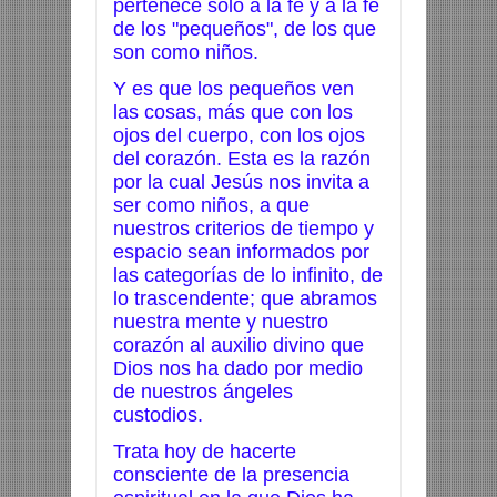
pertenece sólo a la fe y a la fe
de los "pequeños", de los que
son como niños.
Y es que los pequeños ven
las cosas, más que con los
ojos del cuerpo, con los ojos
del corazón. Esta es la razón
por la cual Jesús nos invita a
ser como niños, a que
nuestros criterios de tiempo y
espacio sean informados por
las categorías de lo infinito, de
lo trascendente; que abramos
nuestra mente y nuestro
corazón al auxilio divino que
Dios nos ha dado por medio
de nuestros ángeles
custodios.
Trata hoy de hacerte
consciente de la presencia