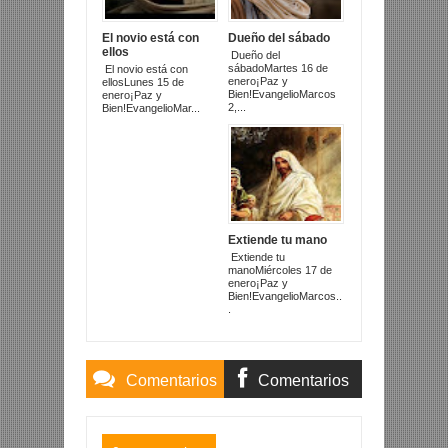
El novio está con
Dueño del sábado
ellos
Dueño del
sábadoMartes 16 de
El novio está con
enero¡Paz y
ellosLunes 15 de
Bien!EvangelioMarcos
enero¡Paz y
2,...
Bien!EvangelioMar...
Extiende tu mano
Extiende tu
manoMiércoles 17 de
enero¡Paz y
Bien!EvangelioMarcos..
.
Comentarios
Comentarios
Blogger
Facebook