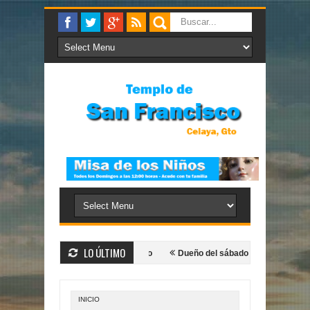
LO ÚLTIMO
o de Dios
Extiende tu mano
Dueño del sábado
El novio está co
INICIO