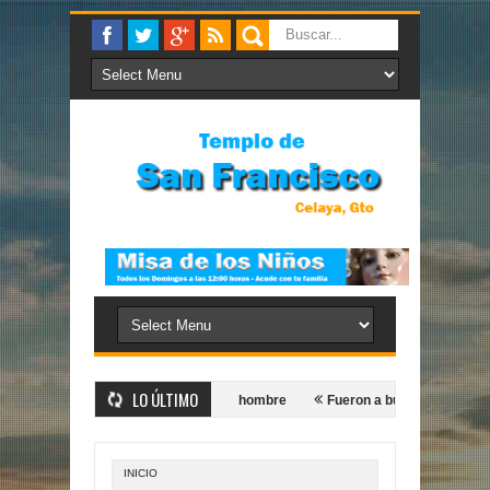
LO ÚLTIMO
Yo los haré pescadores de hombre
Fueron a buscarlo
Constit
INICIO