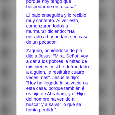
porque hoy tengo que
hospedarme en tu casa".
Él bajó enseguida y lo recibió
muy contento. Al ver esto,
comenzaron todos a
murmurar diciendo: "Ha
entrado a hospedarse en casa
de un pecador".
Zaqueo, poniéndose de pie,
dijo a Jesús: "Mira, Señor, voy
a dar a los pobres la mitad de
mis bienes, y si he defraudado
a alguien, le restituiré cuatro
veces más". Jesús le dijo:
"Hoy ha llegado la salvación a
esta casa, porque también él
es hijo de Abraham, y el Hijo
del hombre ha venido a
buscar y a salvar lo que se
había perdido".