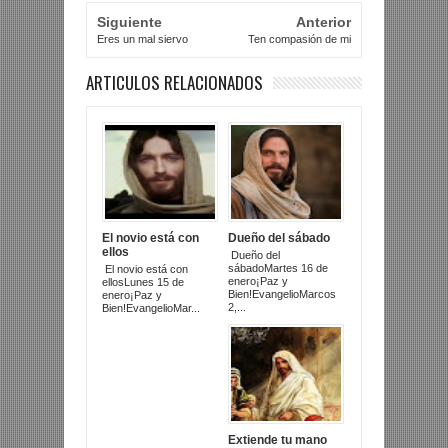
Siguiente
Anterior
Eres un mal siervo
Ten compasión de mi
ARTICULOS RELACIONADOS
El novio está con
Dueño del sábado
ellos
Dueño del
sábadoMartes 16 de
El novio está con
enero¡Paz y
ellosLunes 15 de
Bien!EvangelioMarcos
enero¡Paz y
2,...
Bien!EvangelioMar...
Extiende tu mano