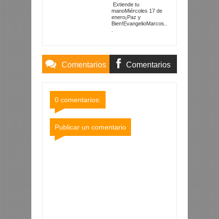
Extiende tu
manoMiércoles 17 de
enero¡Paz y
Bien!EvangelioMarcos..
.
Comentarios
Comentarios
Blogger
Facebook
0 comentarios:
Publicar un comentario