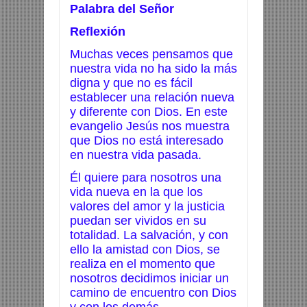
Palabra del Señor
Reflexión
Muchas veces pensamos que
nuestra vida no ha sido la más
digna y que no es fácil
establecer una relación nueva
y diferente con Dios. En este
evangelio Jesús nos muestra
que Dios no está interesado
en nuestra vida pasada.
Él quiere para nosotros una
vida nueva en la que los
valores del amor y la justicia
puedan ser vividos en su
totalidad. La salvación, y con
ello la amistad con Dios, se
realiza en el momento que
nosotros decidimos iniciar un
camino de encuentro con Dios
y con los demás.