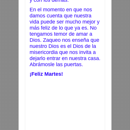
En el momento en que nos
damos cuenta que nuestra
vida puede ser mucho mejor y
más feliz de lo que ya es. No
tengamos temor de amar a
Dios. Zaqueo nos enseña que
nuestro Dios es el Dios de la
misericordia que nos invita a
dejarlo entrar en nuestra casa.
Abrámosle las puertas.
¡Feliz Martes!