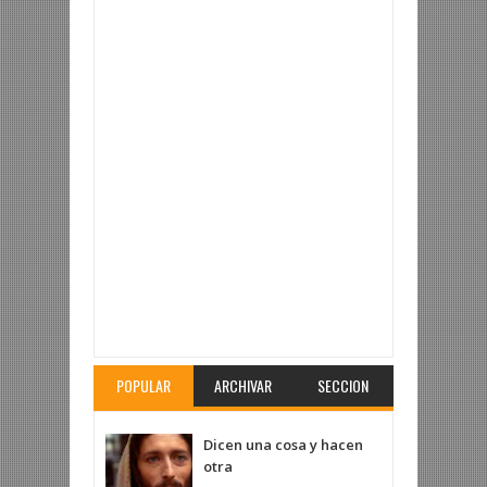
Articulo Revisado:
Tengo que hospedarme en tu
casa
Calificacion:
5
Revisado por:
Fr. Arturo Ríos
Lara
POPULAR
ARCHIVAR
SECCION
Dicen una cosa y hacen
otra