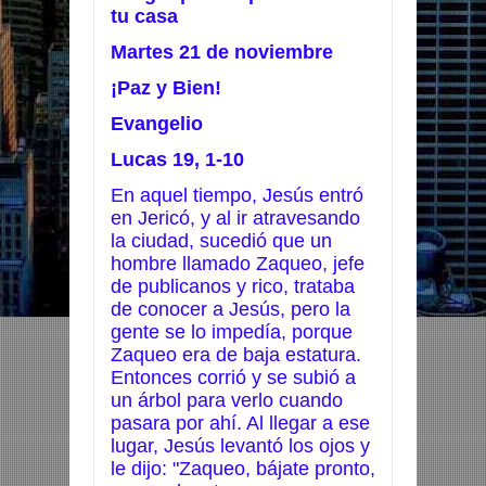
tu casa
Martes 21 de noviembre
¡Paz y Bien!
Evangelio
Lucas 19, 1-10
En aquel tiempo, Jesús entró
en Jericó, y al ir atravesando
la ciudad, sucedió que un
hombre llamado Zaqueo, jefe
de publicanos y rico, trataba
de conocer a Jesús, pero la
gente se lo impedía, porque
Zaqueo era de baja estatura.
Entonces corrió y se subió a
un árbol para verlo cuando
pasara por ahí. Al llegar a ese
lugar, Jesús levantó los ojos y
le dijo: "Zaqueo, bájate pronto,