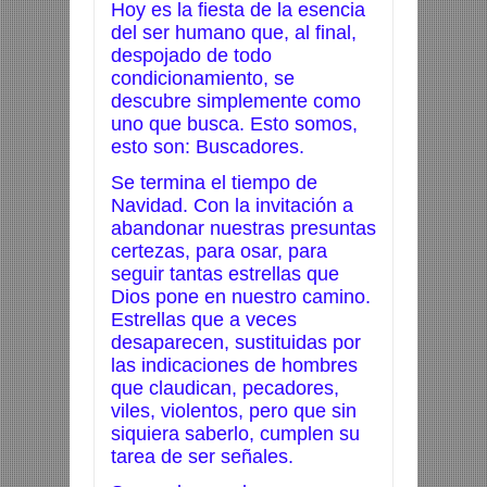
Hoy es la fiesta de la esencia
del ser humano que, al final,
despojado de todo
condicionamiento, se
descubre simplemente como
uno que busca. Esto somos,
esto son: Buscadores.
Se termina el tiempo de
Navidad. Con la invitación a
abandonar nuestras presuntas
certezas, para osar, para
seguir tantas estrellas que
Dios pone en nuestro camino.
Estrellas que a veces
desaparecen, sustituidas por
las indicaciones de hombres
que claudican, pecadores,
viles, violentos, pero que sin
siquiera saberlo, cumplen su
tarea de ser señales.