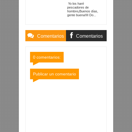
hombre
Yo los haré
pescadores de
hombre¡Buenos días,
gente buena!III Do...
Comentarios
Comentarios
Blogger
Facebook
0 comentarios:
Publicar un comentario