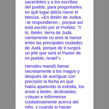
sacerdotes y a los escribas
del pueblo, para preguntarles
en qué lugar debía nacer el
Mesías. «En Belén de Judea,
–le respondieron–, porque así
está escrito por el Profeta: "Y
tú, Belén, tierra de Judá,
ciertamente no eres la menor
entre las principales ciudades
de Judá, porque de ti surgirá
un jefe que será el Pastor de
mi pueblo, Israel"».
Herodes mandó llamar
secretamente a los magos y
después de averiguar con
precisión la fecha en que
había aparecido la estrella, los
envió a Belén, diciéndoles:
«Vayan e infórmense
cuidadosamente acerca del
niño, y cuando lo hayan