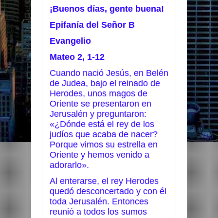
¡Buenos días, gente buena!
Epifanía del Señor B
Evangelio
Mateo 2, 1-12
Cuando nació Jesús, en Belén
de Judea, bajo el reinado de
Herodes, unos magos de
Oriente se presentaron en
Jerusalén y preguntaron:
«¿Dónde está el rey de los
judíos que acaba de nacer?
Porque vimos su estrella en
Oriente y hemos venido a
adorarlo».
Al enterarse, el rey Herodes
quedó desconcertado y con él
toda Jerusalén. Entonces
reunió a todos los sumos