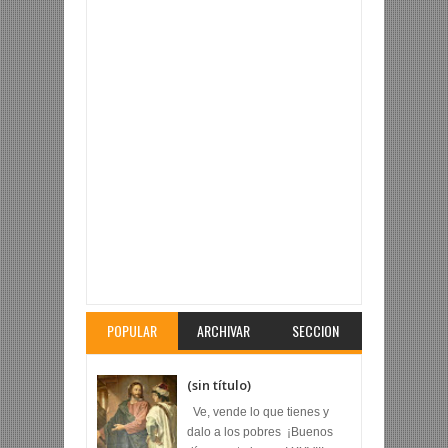
Articulo Revisado:
Hemos visto su estrella
Calificacion:
5
Revisado por:
Fr. Arturo Ríos Lara
POPULAR
ARCHIVAR
SECCION
(sin título)
Ve, vende lo que tienes y
dalo a los pobres ¡Buenos