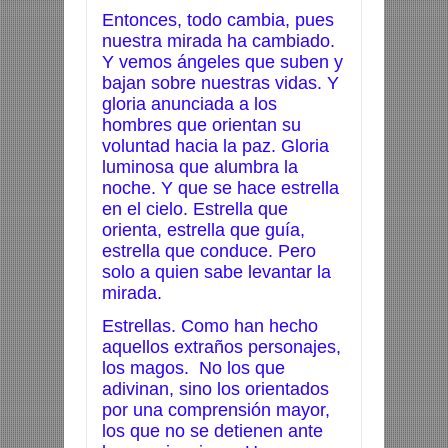
Entonces, todo cambia, pues
nuestra mirada ha cambiado.
Y vemos ángeles que suben y
bajan sobre nuestras vidas. Y
gloria anunciada a los
hombres que orientan su
voluntad hacia la paz. Gloria
luminosa que alumbra la
noche. Y que se hace estrella
en el cielo. Estrella que
orienta, estrella que guía,
estrella que conduce. Pero
solo a quien sabe levantar la
mirada.
Estrellas. Como han hecho
aquellos extraños personajes,
los magos. No los que
adivinan, sino los orientados
por una comprensión mayor,
los que no se detienen ante