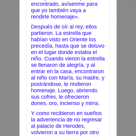
encontrado, avísenme para
que yo también vaya a
rendirle homenaje».
Después de oír al rey, ellos
partieron. La estrella que
habían visto en Oriente los
precedía, hasta que se detuvo
en el lugar donde estaba el
niño. Cuando vieron la estrella
se llenaron de alegría, y al
entrar en la casa, encontraron
al niño con María, su madre, y
postrándose, le rindieron
homenaje. Luego, abriendo
sus cofres, le ofrecieron
dones, oro, incienso y mirra.
Y como recibieron en sueños
la advertencia de no regresar
al palacio de Herodes,
volvieron a su tierra por otro