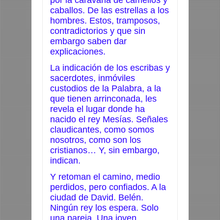
por la caravana de camellos y
caballos. De las estrellas a los
hombres. Estos, tramposos,
contradictorios y que sin
embargo saben dar
explicaciones.
La indicación de los escribas y
sacerdotes, inmóviles
custodios de la Palabra, a la
que tienen arrinconada, les
revela el lugar donde ha
nacido el rey Mesías. Señales
claudicantes, como somos
nosotros, como son los
cristianos… Y, sin embargo,
indican.
Y retoman el camino, medio
perdidos, pero confiados. A la
ciudad de David. Belén.
Ningún rey los espera. Solo
una pareja. Una joven