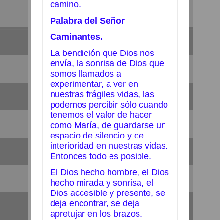
camino.
Palabra del Señor
Caminantes.
La bendición que Dios nos
envía, la sonrisa de Dios que
somos llamados a
experimentar, a ver en
nuestras frágiles vidas, las
podemos percibir sólo cuando
tenemos el valor de hacer
como María, de guardarse un
espacio de silencio y de
interioridad en nuestras vidas.
Entonces todo es posible.
El Dios hecho hombre, el Dios
hecho mirada y sonrisa, el
Dios accesible y presente, se
deja encontrar, se deja
apretujar en los brazos.