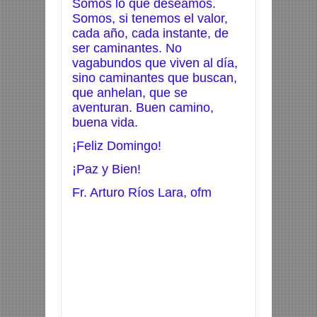
Somos lo que deseamos.
Somos, si tenemos el valor,
cada año, cada instante, de
ser caminantes. No
vagabundos que viven al día,
sino caminantes que buscan,
que anhelan, que se
aventuran. Buen camino,
buena vida.
¡Feliz Domingo!
¡Paz y Bien!
Fr. Arturo Ríos Lara, ofm