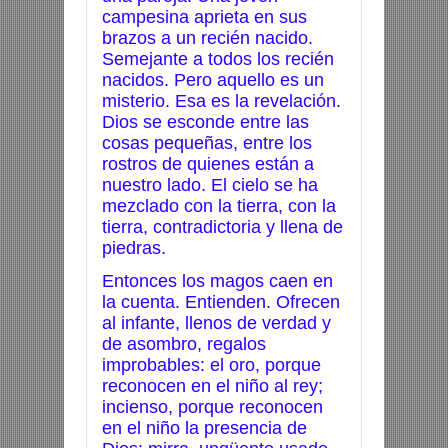
campesina aprieta en sus
brazos a un recién nacido.
Semejante a todos los recién
nacidos. Pero aquello es un
misterio. Esa es la revelación.
Dios se esconde entre las
cosas pequeñas, entre los
rostros de quienes están a
nuestro lado. El cielo se ha
mezclado con la tierra, con la
tierra, contradictoria y llena de
piedras.
Entonces los magos caen en
la cuenta. Entienden. Ofrecen
al infante, llenos de verdad y
de asombro, regalos
improbables: el oro, porque
reconocen en el niño al rey;
incienso, porque reconocen
en el niño la presencia de