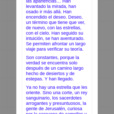
las apariencias… Han
levantado la mirada, han
osado ir más allá. Han
encendido el deseo. Deseo,
un término que tiene que ver,
de nuevo, con las estrellas,
con el cielo. Han seguido su
intuición, se han aventurado.
Se permiten afrontar un largo
viaje para verificar su teoría.
Son constantes, porque la
verdad se encuentra solo
después de un camino largo
hecho de desiertos y de
estepas. Y han llegado.
Ya no hay una estrella que les
oriente. Sino una corte, un rey
sanguinario, los sacerdotes
arrogantes y presuntuosos, la
gente de Jerusalén, curiosa