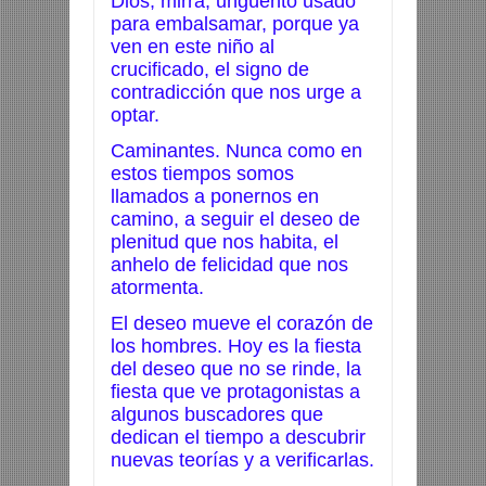
Dios; mirra, ungüento usado
para embalsamar, porque ya
ven en este niño al
crucificado, el signo de
contradicción que nos urge a
optar.
Caminantes. Nunca como en
estos tiempos somos
llamados a ponernos en
camino, a seguir el deseo de
plenitud que nos habita, el
anhelo de felicidad que nos
atormenta.
El deseo mueve el corazón de
los hombres. Hoy es la fiesta
del deseo que no se rinde, la
fiesta que ve protagonistas a
algunos buscadores que
dedican el tiempo a descubrir
nuevas teorías y a verificarlas.