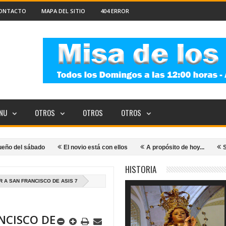
ONTACTO
MAPA DEL SITIO
404 ERROR
NU
OTROS
OTROS
OTROS
ábado
El novio está con ellos
A propósito de hoy...
Se quedaron
HISTORIA
 A SAN FRANCISCO DE ASIS 7
NCISCO DE