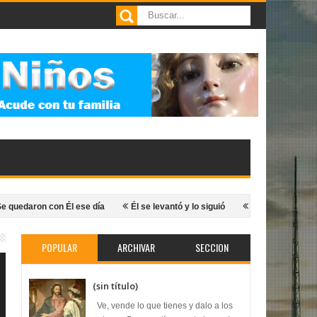
 con Él ese día
Él se levantó y lo siguió
Hijo, tus pecados te qued
POPULAR
ARCHIVAR
SECCION
(sin título)
Ve, vende lo que tienes y dalo a los