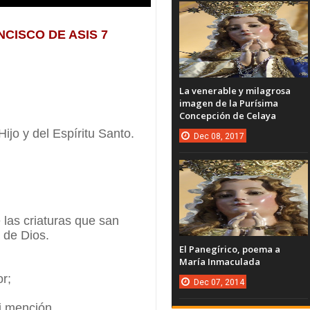
CISCO DE ASIS 7
La venerable y milagrosa
imagen de la Purísima
Concepción de Celaya
ijo y del Espíritu Santo.
Dec
08,
2017
 las criaturas que san
 de Dios.
El Panegírico, poema a
María Inmaculada
or;
Dec
07,
2014
i mención.