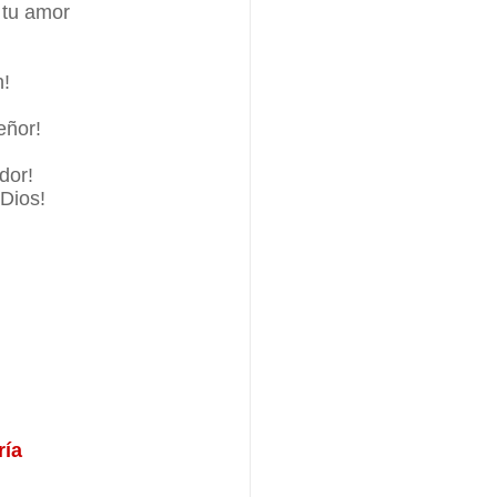
 tu amor
n!
eñor!
:
dor!
Dios!
ría