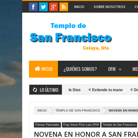
INICIO
SOBRE NOSOTROS
C
INICIO
¿QUIÉNES SOMOS?
OFM
ME
LO ÚLTIMO
 a doce
Tú eres el Hijo de Dios
Extiende tu mano
Dueño del s
INICIO
TEMPLO DE SAN FRANCISCO
NOVENA EN HONOR
Fiestas Patronales
Fray Arturo Ríos Lara OFM
Templo de San Francisco
NOVENA EN HONOR A SAN FRA