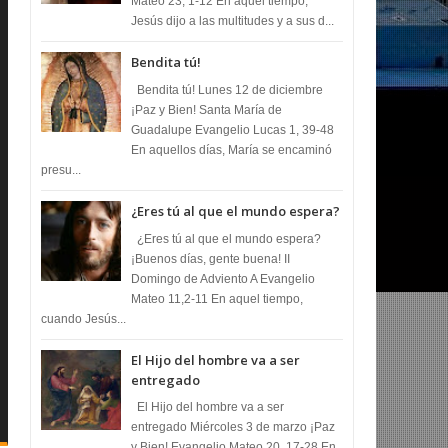
Mateo 23, 1-12 En aquel tiempo,
Jesús dijo a las multitudes y a sus d...
Bendita tú!
Bendita tú! Lunes 12 de diciembre
¡Paz y Bien! Santa María de
Guadalupe Evangelio Lucas 1, 39-48
En aquellos días, María se encaminó
presu...
¿Eres tú al que el mundo espera?
¿Eres tú al que el mundo espera?
¡Buenos días, gente buena! II
Domingo de Adviento A Evangelio
Mateo 11,2-11 En aquel tiempo,
cuando Jesús...
El Hijo del hombre va a ser
entregado
El Hijo del hombre va a ser
entregado Miércoles 3 de marzo ¡Paz
y Bien! Evangelio Mateo 20, 17-28 En