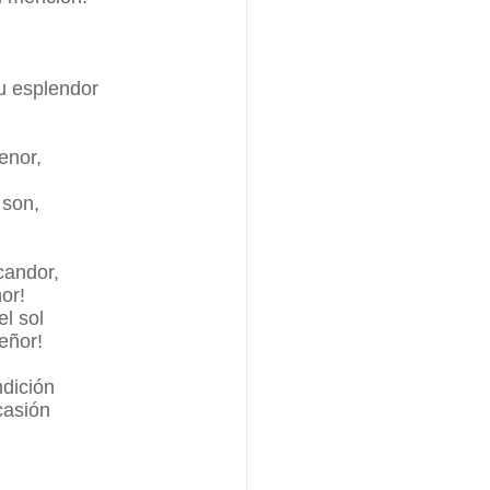
su esplendor
enor,
 son,
candor,
or!
l sol
eñor!
ndición
casión