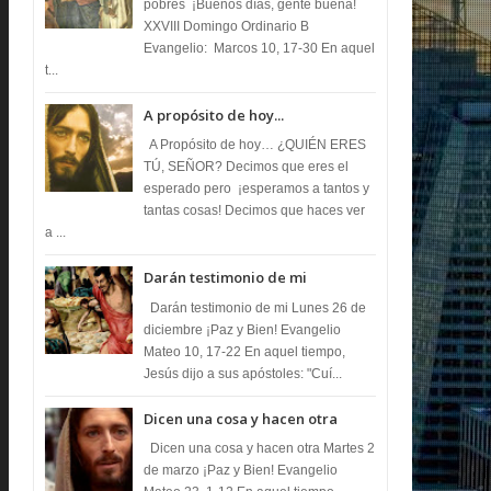
pobres ¡Buenos días, gente buena!
XXVIII Domingo Ordinario B
Evangelio: Marcos 10, 17-30 En aquel
t...
A propósito de hoy...
A Propósito de hoy… ¿QUIÉN ERES
TÚ, SEÑOR? Decimos que eres el
esperado pero ¡esperamos a tantos y
tantas cosas! Decimos que haces ver
a ...
Darán testimonio de mi
Darán testimonio de mi Lunes 26 de
diciembre ¡Paz y Bien! Evangelio
Mateo 10, 17-22 En aquel tiempo,
Jesús dijo a sus apóstoles: "Cuí...
Dicen una cosa y hacen otra
Dicen una cosa y hacen otra Martes 2
de marzo ¡Paz y Bien! Evangelio